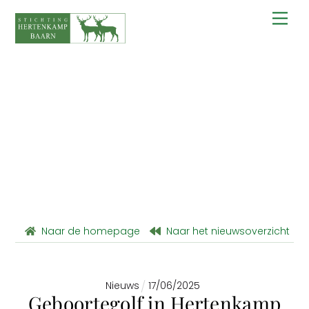
Skip
to
Men
content
Naar de homepage
Naar het nieuwsoverzicht
Nieuws
17
/
06
/
2025
Geboortegolf in Hertenkamp