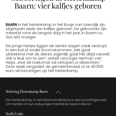
Baarn: vier kalfjes geboren
BAARN
In het hertenkamp in het Bosje van IJsendijk zijn
afgelopen week vier kalfjes geboren. De geboortes zijn
meestal rond de langste dag in het jaar, in Baarn nu
dus iets vroeger.
De jonge hertjes liggen de eerste dagen vaak verstopt
in een kuil of onder boomstammen. ,,Het gaat
uitstekend met de dieren, eigenlijk gaat het altijd vanzelf,
dat is leuk om te zien”, vertelt verzorger Herman van
Heijst. ,,Hoe de toekomst zal verlopen, is afwachten.”
Deze week vergadert de gemeenteraad of ze 40.000
euro wil bezuinigen op het hertenkamp.
Back
Stichting Hertenkamp Baarn
To
Top
De Hertenkamp in het Maarschalksbos is een prachtige plek
om herten in hun natuurlijke habitat te bewonderen.
Snelle Links