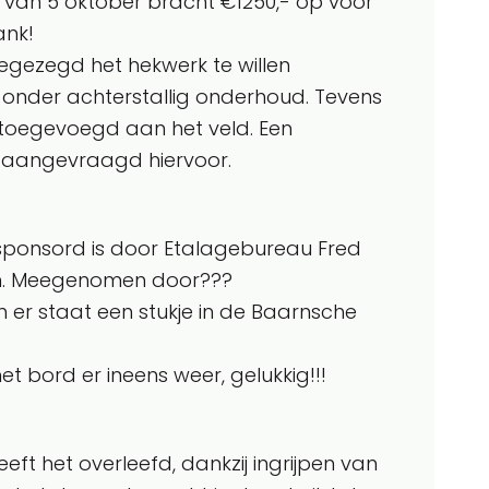
 van 5 oktober bracht €1250,- op voor
ank!
egezegd het hekwerk te willen
g onder achterstallig onderhoud. Tevens
toegevoegd aan het veld. Een
aangevraagd hiervoor.
ponsord is door Etalagebureau Fred
n. Meegenomen door???
n er staat een stukje in de Baarnsche
t bord er ineens weer, gelukkig!!!
heeft het overleefd, dankzij ingrijpen van