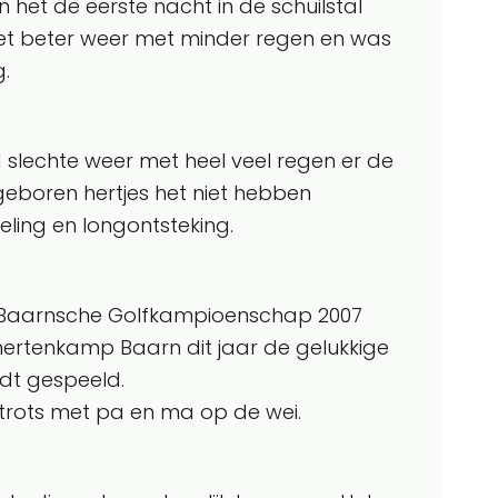
n het de eerste nacht in de schuilstal
et beter weer met minder regen en was
g.
d slechte weer met heel veel regen er de
eboren hertjes het niet hebben
ling en longontsteking.
t Baarnsche Golfkampioenschap 2007
hertenkamp Baarn dit jaar de gelukkige
rdt gespeeld.
trots met pa en ma op de wei.