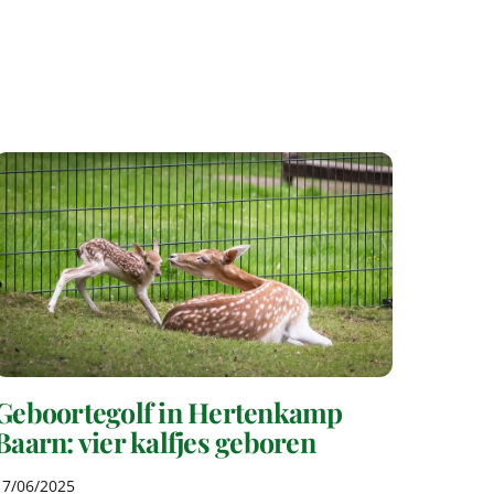
Geboortegolf in Hertenkamp
Baarn: vier kalfjes geboren
17
/
06
/
2025