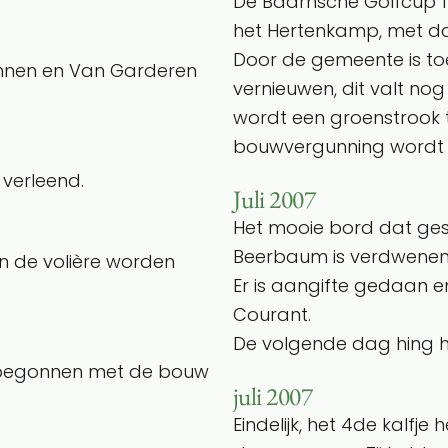
De Baarnsche Golfcup 1
het Hertenkamp, met d
Door de gemeente is to
binnen en Van Garderen
vernieuwen, dit valt no
wordt een groenstrook 
bouwvergunning wordt 
verleend.
Juli 2007
Het mooie bord dat ges
Beerbaum is verdwene
an de volière worden
Er is aangifte gedaan e
Courant.
De volgende dag hing he
l begonnen met de bouw
juli 2007
Eindelijk, het 4de kalfje 