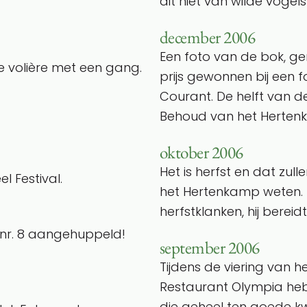
dit niet van wilde vogel
december 2006
Een foto van de bok, 
e volière met een gang.
prijs gewonnen bij een 
Courant. De helft van de
Behoud van het Herten
oktober 2006
Het is herfst en dat z
l Festival.
het Hertenkamp weten. 
herfstklanken, hij berei
 nr. 8 aangehuppeld!
september 2006
Tijdens de viering van h
Restaurant Olympia heb
die geheel ten goede 