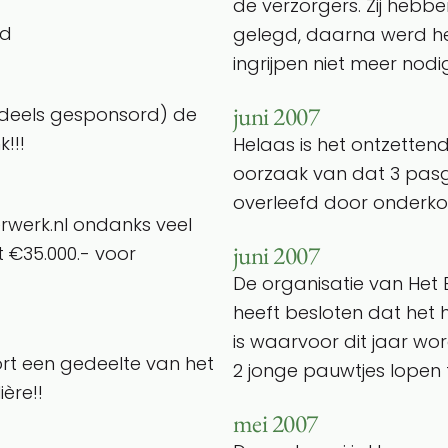
de verzorgers. Zij hebbe
ld
gelegd, daarna werd h
ingrijpen niet meer nodi
juni 2007
(deels gesponsord) de
!!!
Helaas is het ontzetten
oorzaak van dat 3 pasg
overleefd door onderkoe
erwerk.nl ondanks veel
juni 2007
 €35.000.- voor
De organisatie van He
heeft besloten dat het 
is waarvoor dit jaar wo
rt een gedeelte van het
2 jonge pauwtjes lopen 
ère!!
mei 2007