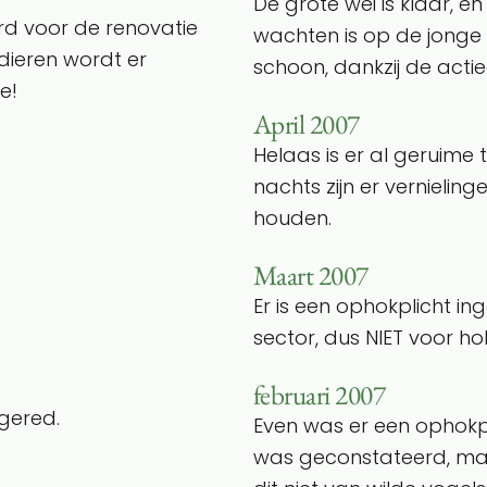
De grote wei is klaar, en
rd voor de renovatie
wachten is op de jonge h
kdieren wordt er
schoon, dankzij de act
e!
April 2007
Helaas is er al geruime 
nachts zijn er vernielinge
houden.
Maart 2007
Er is een ophokplicht i
sector, dus NIET voor h
februari 2007
gered.
Even was er een ophokp
was geconstateerd, ma